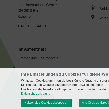
Insel International Center
Parkh
CH-3010 Bern
Schweiz
Situat
+ 41 31 632 44 33
Ihr Aufenthalt
Zimmer und Gastronomie
Ihre Einstellungen zu Cookies für diese We
Wir nutzen Cookies, um Ihnen die bestmögliche Nutzung unserer 
Klicken auf
Alle Cookies akzeptieren
Ihre Einwilligung geben.
Um Ihre Privatsphäre-Einstellungen anzupassen, wählen Sie den B
Datenschutzerklärung.
NOTFALL 24H
Impressum
Disclai
Notwendige Cookies akzeptieren
Alle Cookies akzept