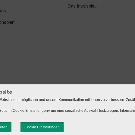
Das Inselspital
aus
ionsplan
bsite
Website zu ermöglichen und unsere Kommunikation mit Ihnen zu verbessern. Zusä
utton «Cookie Einstellungen» um eine spezifische Auswahl festzulegen. Informat
mer
Datenschutz
Sitemap
ieren
Cookie Einstellungen