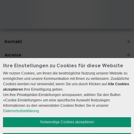
Kontakt
Anreise
Ihre Einstellungen zu Cookies für diese Website
Über uns
Wir nutzen Cookies, um Ihnen die bestmögliche Nutzung unserer Website zu
ermöglichen und unsere Kommunikation mit Ihnen zu verbessern. Zusätzliche
Unsere Dienstleistungen
Cookies werden nur verwendet, wenn Sie uns durch Klicken auf
Alle Cookies
akzeptieren
Ihre Einwilligung geben.
Ihr Aufenthalt
Um Ihre Privatsphäre-Einstellungen anzupassen, wählen Sie den Button
«Cookie Einstellungen» um eine spezifische Auswahl festzulegen.
Informationen zu den verwendeten Cookies finden Sie in unserer
Social Media
Datenschutzerklärung.
Notwendige Cookies akzeptieren
Impressum
Disclaimer
Datenschutz
Sitemap