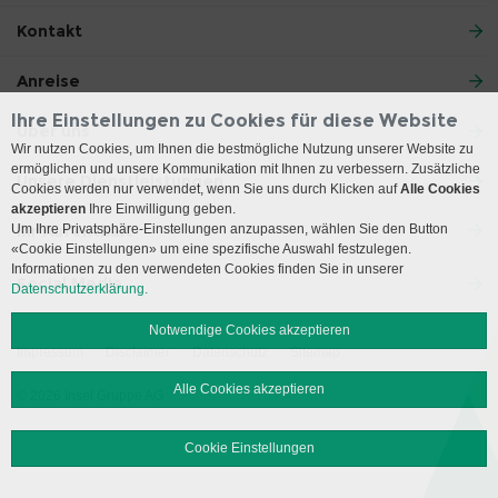
Kontakt
Anreise
Ihre Einstellungen zu Cookies für diese Website
Über uns
Wir nutzen Cookies, um Ihnen die bestmögliche Nutzung unserer Website zu
ermöglichen und unsere Kommunikation mit Ihnen zu verbessern. Zusätzliche
Unsere Dienstleistungen
Cookies werden nur verwendet, wenn Sie uns durch Klicken auf
Alle Cookies
akzeptieren
Ihre Einwilligung geben.
Um Ihre Privatsphäre-Einstellungen anzupassen, wählen Sie den Button
Ihr Aufenthalt
«Cookie Einstellungen» um eine spezifische Auswahl festzulegen.
Informationen zu den verwendeten Cookies finden Sie in unserer
Social Media
Datenschutzerklärung.
Notwendige Cookies akzeptieren
Impressum
Disclaimer
Datenschutz
Sitemap
Alle Cookies akzeptieren
© 2026 Insel Gruppe AG
Cookie Einstellungen