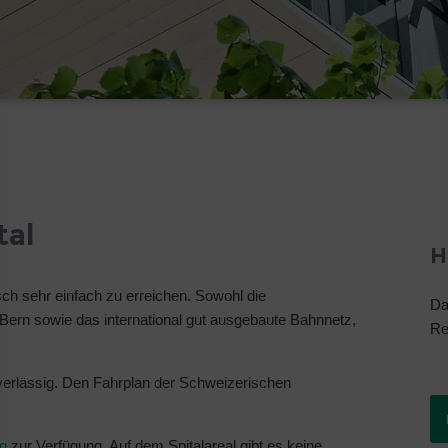
tal
H
sch sehr einfach zu erreichen. Sowohl die
Da
Bern sowie das international gut ausgebaute Bahnnetz,
Re
uverlässig. Den Fahrplan der Schweizerischen
ng
zur Verfügung. Auf dem Spitalareal gibt es keine