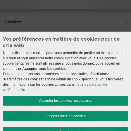
Contact
Accès
Vos préférences en matière de cookies pour ce
site web
À propos de nous
Nous utilisons des cookies pour vous permettre de profiter au mieux de notre
site web et pour améliorer notre communication avec vous. Des cookies
Nos prestations
supplémentaires ne sont utilisés que si vous nous donnez votre accord en
cliquant sur
Accepter tous les cookies
.
Pour personnaliser vos paramètres de confidentialité, sélectionnez le bouton
Votre séjour chez nous
"Paramètres des cookies" afin de définir un choix spécifique. Vous trouverez
des informations sur les cookies utilisés dans notre
déclaration de
Médias sociaux
confidentialité
.
Accepter les cookies nécessaires
Mentions légales
Disclaimer
Protection des données
Plan du site
Accepter tous les cookies
© 2026 Insel Gruppe AG