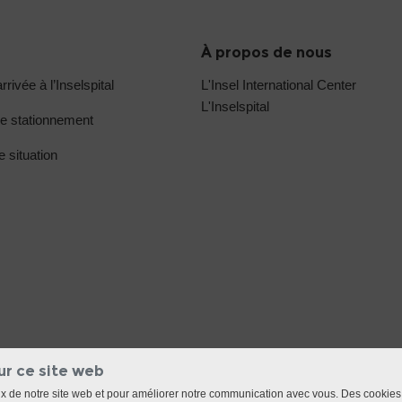
À propos de nous
rrivée à l’Inselspital
L'Insel International Center
L'Inselspital
e stationnement
e situation
ur ce site web
ux de notre site web et pour améliorer notre communication avec vous. Des cookies