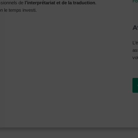
Fo
ssionnels de
l’interprétariat et de la traduction
.
n le temps investi.
A
L’
as
vot