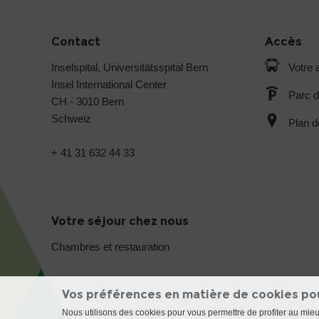
Contact
Accès
Inselspital, Universitätsspital Bern
Votre a
Insel International Center
Parc d
CH - 3010 Bern
Schweiz
Plan d
+ 41 31 632 44 33
Votre séjour chez nous
Chambres et restauration
Vos préférences en matière de cookies po
Nous utilisons des cookies pour vous permettre de profiter au mie