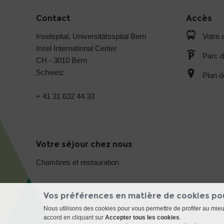
Contact
Accès
Inselspital, Universitätsspital Bern
Votre a
Insel International Center
Parc d
CH - 3010 Bern
Schweiz
Plan d
+ 41 31 632 44 33
Votre séjour chez nous
Chambres et restauration
Vos préférences en matière de cookies po
Nous utilisons des cookies pour vous permettre de profiter au mie
accord en cliquant sur
Accepter tous les cookies
.