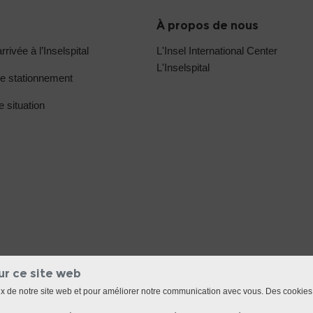
À propos de nous
rrivée à l’Inselspital
L'Insel International Center
L'Inselspital
e stationnement
e situation
ur ce site web
ux de notre site web et pour améliorer notre communication avec vous. Des cookies