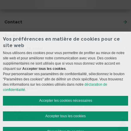
Contact
Accès
Vos préférences en matière de cookies pour ce
site web
À propos de nous
Nous utilisons des cookies pour vous permettre de profiter au mieux de notre
site web et pour améliorer notre communication avec vous. Des cookies
Nos prestations
supplémentaires ne sont utilisés que si vous nous donnez votre accord en
cliquant sur
Accepter tous les cookies
.
Pour personnaliser vos paramètres de confidentialité, sélectionnez le bouton
Votre séjour chez nous
"Paramètres des cookies" afin de définir un choix spécifique. Vous trouverez
des informations sur les cookies utilisés dans notre
déclaration de
Médias sociaux
confidentialité
.
Accepter les cookies nécessaires
Mentions légales
Disclaimer
Protection des données
Plan du site
Accepter tous les cookies
© 2026 Insel Gruppe AG