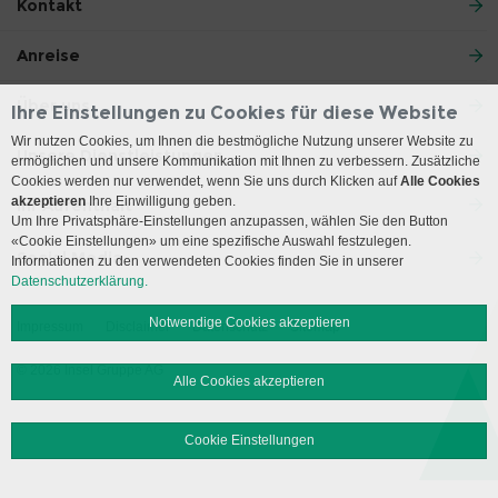
Kontakt
Anreise
Über uns
Ihre Einstellungen zu Cookies für diese Website
Wir nutzen Cookies, um Ihnen die bestmögliche Nutzung unserer Website zu
Unsere Dienstleistungen
ermöglichen und unsere Kommunikation mit Ihnen zu verbessern. Zusätzliche
Cookies werden nur verwendet, wenn Sie uns durch Klicken auf
Alle Cookies
akzeptieren
Ihre Einwilligung geben.
Ihr Aufenthalt
Um Ihre Privatsphäre-Einstellungen anzupassen, wählen Sie den Button
«Cookie Einstellungen» um eine spezifische Auswahl festzulegen.
Social Media
Informationen zu den verwendeten Cookies finden Sie in unserer
Datenschutzerklärung.
Notwendige Cookies akzeptieren
Impressum
Disclaimer
Datenschutz
Sitemap
© 2026 Insel Gruppe AG
Alle Cookies akzeptieren
Cookie Einstellungen